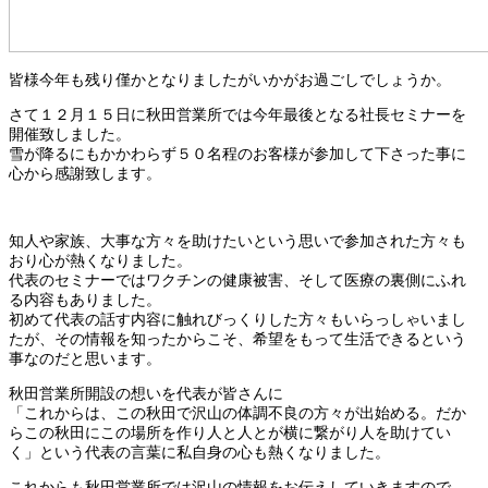
皆様今年も残り僅かとなりましたがいかがお過ごしでしょうか。
さて１２月１５日に秋田営業所では今年最後となる社長セミナーを
開催致しました。
雪が降るにもかかわらず５０名程のお客様が参加して下さった事に
心から感謝致します。
知人や家族、大事な方々を助けたいという思いで参加された方々も
おり心が熱くなりました。
代表のセミナーではワクチンの健康被害、そして医療の裏側にふれ
る内容もありました。
初めて代表の話す内容に触れびっくりした方々もいらっしゃいまし
たが、その情報を知ったからこそ、希望をもって生活できるという
事なのだと思います。
秋田営業所開設の想いを代表が皆さんに
「これからは、この秋田で沢山の体調不良の方々が出始める。だか
らこの秋田にこの場所を作り人と人とが横に繋がり人を助けてい
く」という代表の言葉に私自身の心も熱くなりました。
これからも秋田営業所では沢山の情報をお伝えしていきますので、