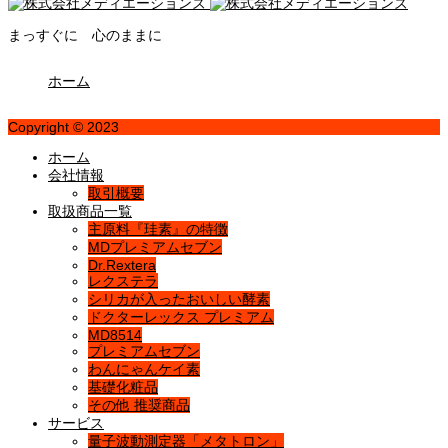
まっすぐに 心のままに
ホーム
Copyright © 2023
ホーム
会社情報
取引概要
取扱商品一覧
主原料『珪素』の特徴
MDプレミアムセブン
Dr.Rextera
レクステラ
シリカが入ったおいしい酵素
ドクターレックス プレミアム
MD8514
プレミアムセブン
わんにゃんケイ素
基礎化粧品
その他 推奨商品
サービス
量子波動測定器「メタトロン」