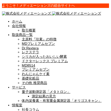
ようこそ！メディエーションズの総合サイトへ
ホーム
会社情報
取引概要
取扱商品一覧
主原料『珪素』の特徴
MDプレミアムセブン
Dr.Rextera
レクステラ
シリカが入ったおいしい酵素
ドクターレックス プレミアム
MD8514
プレミアムセブン
わんにゃんケイ素
基礎化粧品
その他 推奨商品
サービス
量子波動測定器「メタトロン」
測定結果の見方
体内栄養素・有害重金属測定器「オリゴスキャン」
情報室
社長コラム