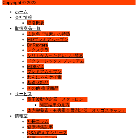
Copyright © 2023
ホーム
会社情報
取引概要
取扱商品一覧
主原料『珪素』の特徴
MDプレミアムセブン
Dr.Rextera
レクステラ
シリカが入ったおいしい酵素
ドクターレックス プレミアム
MD8514
プレミアムセブン
わんにゃんケイ素
基礎化粧品
その他 推奨商品
サービス
量子波動測定器「メタトロン」
測定結果の見方
体内栄養素・有害重金属測定器「オリゴスキャン」
情報室
社長コラム
健康特集記事
Q&A 教えてシリーズ