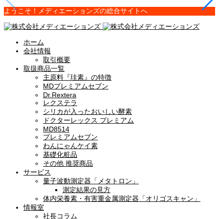
ようこそ！メディエーションズの総合サイトへ
ホーム
会社情報
取引概要
取扱商品一覧
主原料『珪素』の特徴
MDプレミアムセブン
Dr.Rextera
レクステラ
シリカが入ったおいしい酵素
ドクターレックス プレミアム
MD8514
プレミアムセブン
わんにゃんケイ素
基礎化粧品
その他 推奨商品
サービス
量子波動測定器「メタトロン」
測定結果の見方
体内栄養素・有害重金属測定器「オリゴスキャン」
情報室
社長コラム