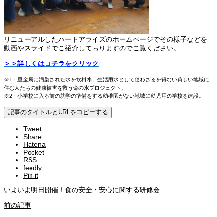
リニューアルしたハートアライズのホームページでその様子などを
動画やスライドでご紹介しておりますのでご覧ください。
＞＞詳しくはコチラをクリック
※1・重金属に汚染された水を飲料水、生活用水として使わざるを得ない貧しい地域に
住む人たちの健康被害を救う命の水プロジェクト。
※2・小学校に入る前の就学の準備をする幼稚園がない地域に幼児用の学校を建設。
記事のタイトルとURLをコピーする
Tweet
Share
Hatena
Pocket
RSS
feedly
Pin it
いよいよ明日開催！食の安全・安心に関する研修会
前の記事