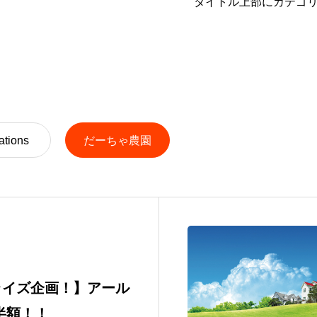
タイトル上部にカテゴ
ations
だーちゃ農園
ライズ企画！】アール
半額！！