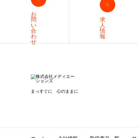
お
問
求
い
人
合
情
わ
報
せ
まっすぐに 心のままに