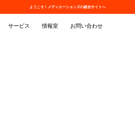
ホーム
会社情報
取扱商品一覧
ようこそ！メディエーションズの総合サイトへ
サービス
情報室
お問い合わせ
池田としえ先生講演会