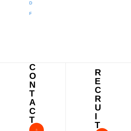
D
F
C
R
O
E
N
C
T
R
A
U
C
I
T
T