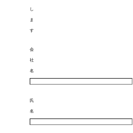
し
ま
す
会
社
名
氏
名