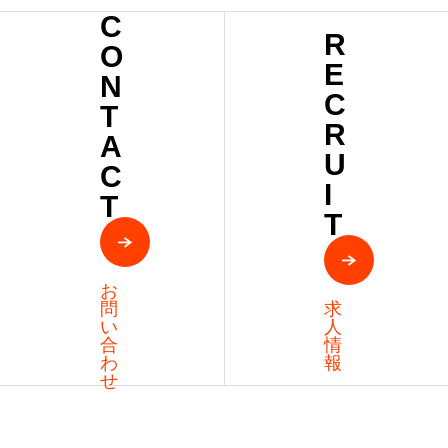
C
R
O
E
N
C
T
R
A
U
C
I
T
T
お
問
求
い
人
合
情
わ
報
せ