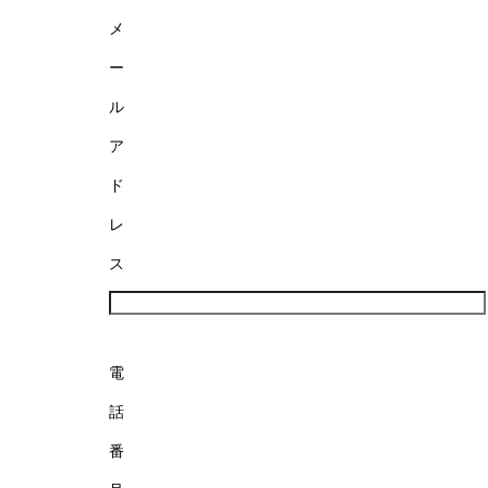
メ
ー
ル
ア
ド
レ
ス
電
話
番