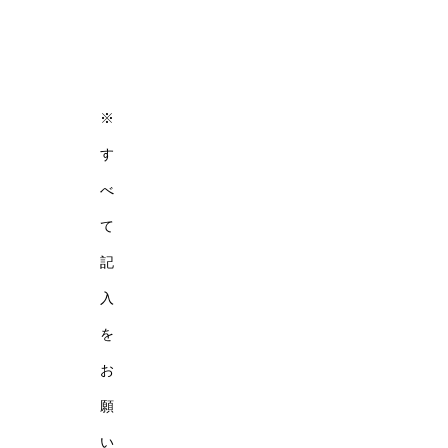
※
す
べ
て
記
入
を
お
願
い