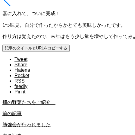
器に入れて、ついに完成！
1つ味見。自分で作ったからかとても美味しかったです。
作り方は覚えたので、来年はもう少し量を増やして作ってみ
記事のタイトルとURLをコピーする
Tweet
Share
Hatena
Pocket
RSS
feedly
Pin it
畑の野菜たちをご紹介！
前の記事
勉強会が行われました