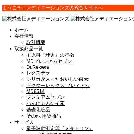
ようこそ！メディエーションズの総合サイトへ
ホーム
会社情報
取引概要
取扱商品一覧
主原料『珪素』の特徴
MDプレミアムセブン
Dr.Rextera
レクステラ
シリカが入ったおいしい酵素
ドクターレックス プレミアム
MD8514
プレミアムセブン
わんにゃんケイ素
基礎化粧品
その他 推奨商品
サービス
量子波動測定器「メタトロン」