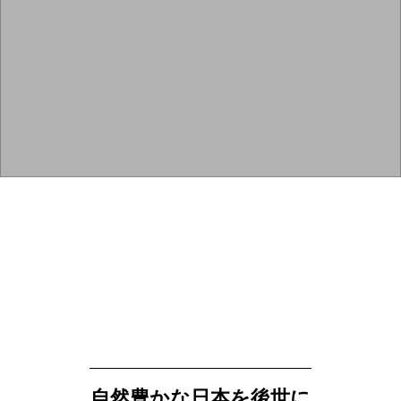
各事業部
だーちゃ農園
活動内容
自然豊かな日本を後世に