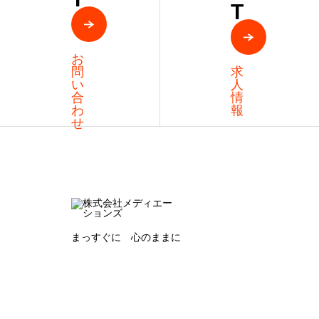
T
お
問
求
い
人
合
情
わ
報
せ
まっすぐに 心のままに