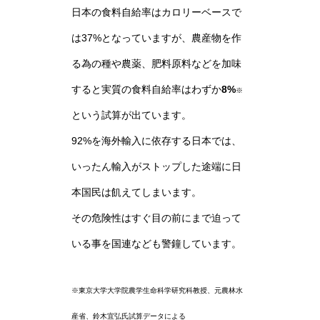
日本の食料自給率はカロリーベースで
は37%となっていますが、農産物を作
る為の種や農薬、肥料原料などを加味
すると実質の食料自給率はわずか
8%
※
という試算が出ています。
92%を海外輸入に依存する日本では、
いったん輸入がストップした途端に日
本国民は飢えてしまいます。
その危険性はすぐ目の前にまで迫って
いる事を国連なども警鐘しています。
※東京大学大学院農学生命科学研究科教授、元農林水
産省、鈴木宜弘氏試算データによる