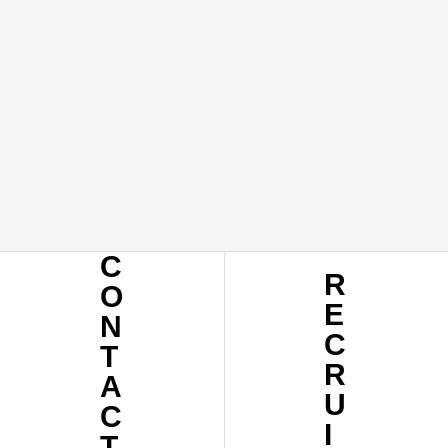
へ
ち
ら
C
R
O
E
N
C
T
R
A
U
C
I
T