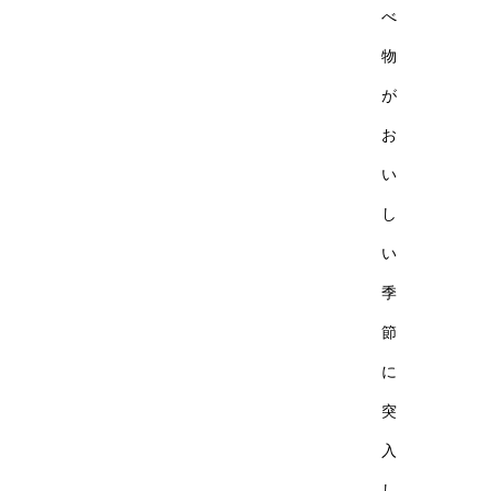
べ
物
が
お
い
し
い
季
節
に
突
入
し