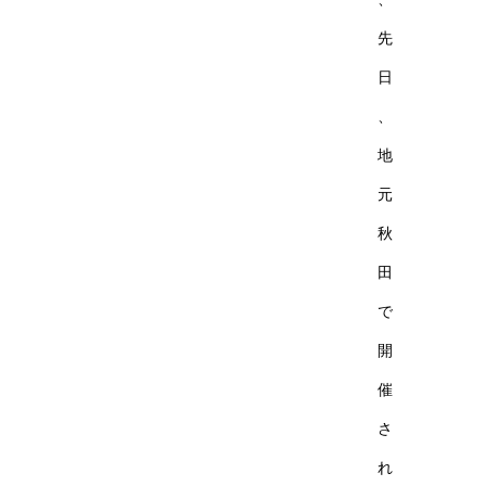
先
日
、
地
元
秋
田
で
開
催
さ
れ