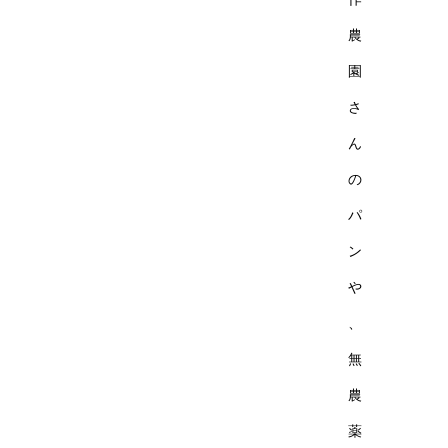
農
園
さ
ん
の
パ
ン
や
、
無
農
薬