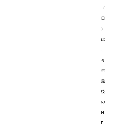
（
日
）
は
、
今
年
最
後
の
N
F