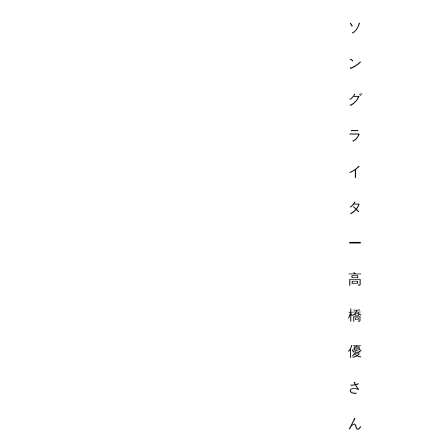
ソ
ン
グ
ラ
イ
タ
ー
高
橋
優
さ
ん