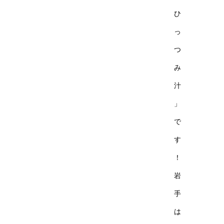
ひ
っ
つ
み
汁
」
で
す
！
岩
手
は