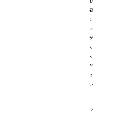
お
召
し
上
が
り
く
だ
さ
い
♪
今