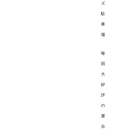
ズ
駐
車
場
毎
回
大
好
評
の
屋
台