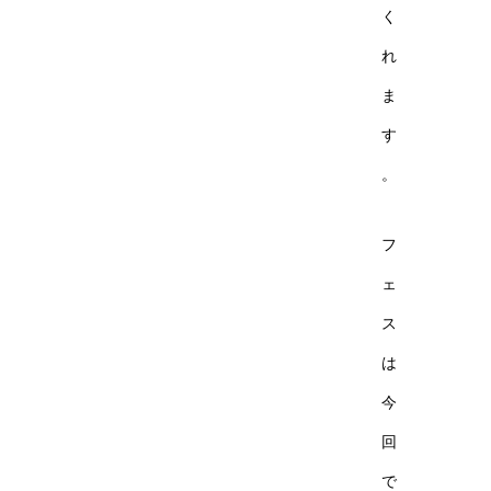
く
れ
ま
す
。
フ
ェ
ス
は
今
回
で