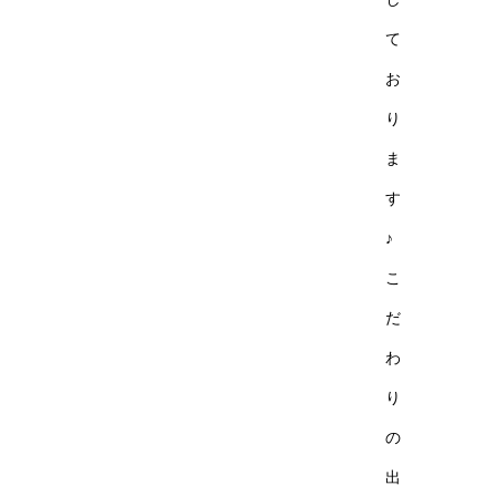
て
お
り
ま
す
♪
こ
だ
わ
り
の
出