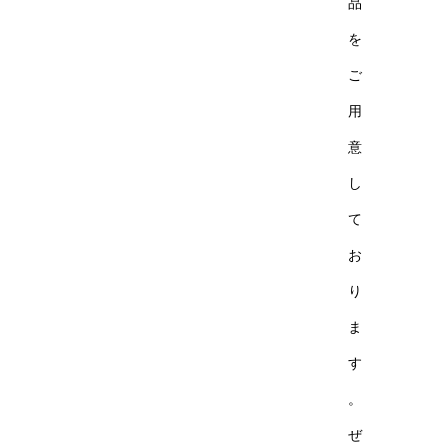
品
を
ご
用
意
し
て
お
り
ま
す
。
ぜ