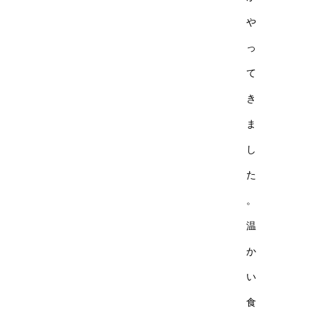
や
っ
て
き
ま
し
た
。
温
か
い
食