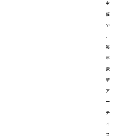
主
催
で
、
毎
年
豪
華
ア
ー
テ
ィ
ス