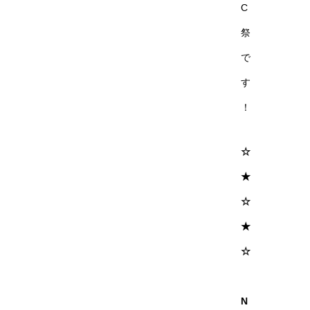
C
祭
で
す
！
☆
★
☆
★
☆
N