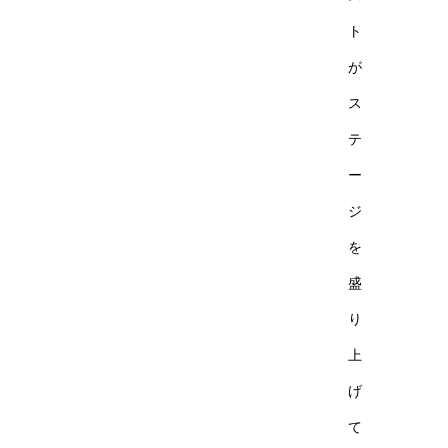
ト
が
ス
テ
ー
ジ
を
盛
り
上
げ
て