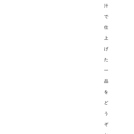
汁
で
仕
上
げ
た
一
品
を
ど
う
ぞ