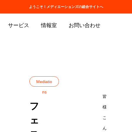
ホーム
会社情報
取扱商品一覧
ようこそ！メディエーションズの総合サイトへ
サービス
情報室
お問い合わせ
ブログ
Mediations
フェスに行ってき
Mediatio
ns
皆
フ
様
ェ
こ
ん