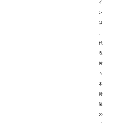
イ
ン
は
、
代
表
佐
々
木
特
製
の
「