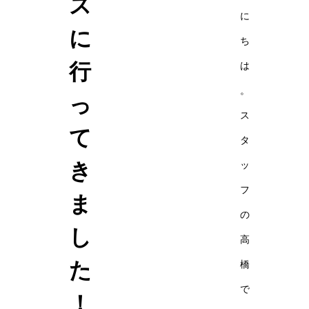
ス
に
に
ち
行
は
。
っ
ス
て
タ
き
ッ
フ
ま
の
し
高
た
橋
で
！