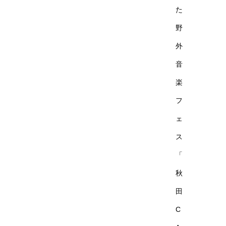
た
野
外
音
楽
フ
ェ
ス
「
秋
田
C