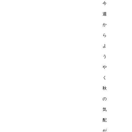
今
週
か
ら
よ
う
や
く
秋
の
気
配
が