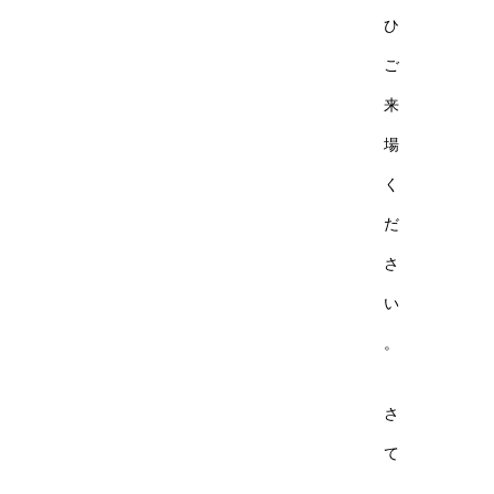
ひ
ご
来
場
く
だ
さ
い
。
さ
て
、