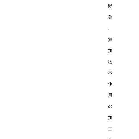
野
菜
、
添
加
物
不
使
用
の
加
工