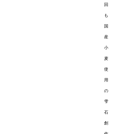
回
も
国
産
小
麦
使
用
の
雫
石
創
作