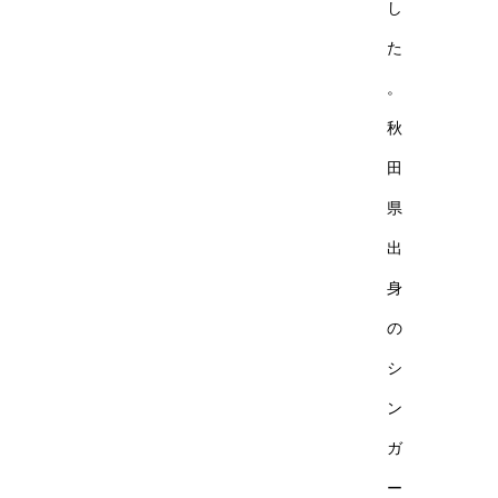
し
た
。
秋
田
県
出
身
の
シ
ン
ガ
ー