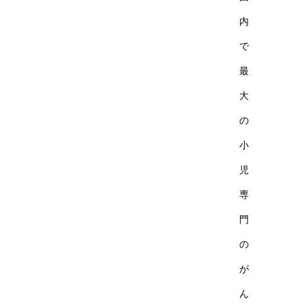
内
で
最
大
の
小
児
専
門
の
が
ん