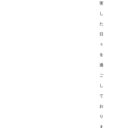
実
し
た
日
々
を
過
ご
し
て
お
り
ま