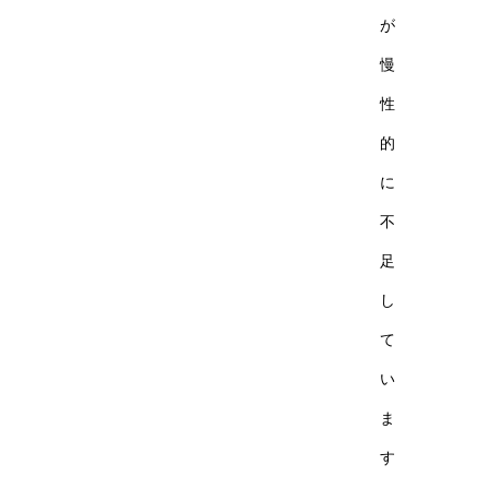
が
慢
性
的
に
不
足
し
て
い
ま
す