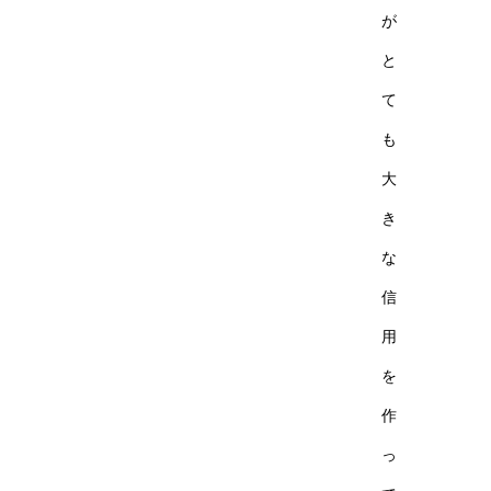
が
と
て
も
大
き
な
信
用
を
作
っ