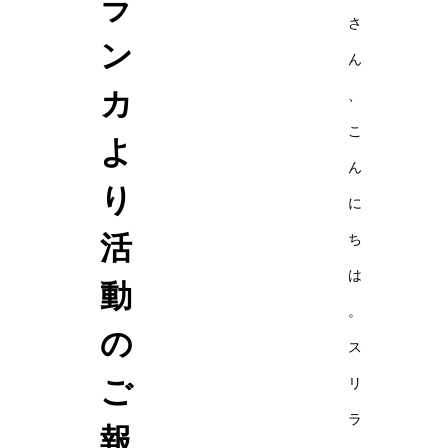
ラ
さ
ン
ん
カ
、
こ
よ
ん
り
に
活
ち
は
動
。
の
ス
ご
リ
ラ
報