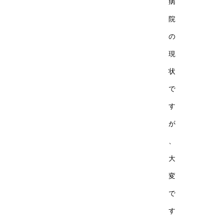
病
院
の
現
状
で
す
が
、
大
変
で
す