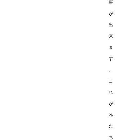
事
が
出
来
ま
す
。
こ
れ
が
私
た
ち