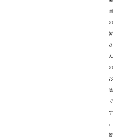
員
の
皆
さ
ん
の
お
陰
で
す
。
皆