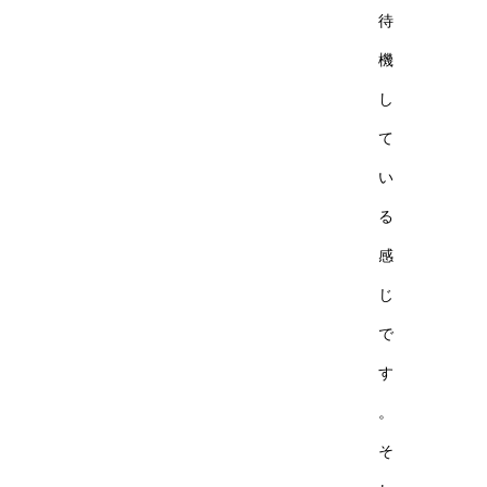
待
機
し
て
い
る
感
じ
で
す
。
そ