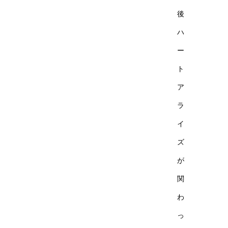
後
ハ
ー
ト
ア
ラ
イ
ズ
が
関
わ
っ