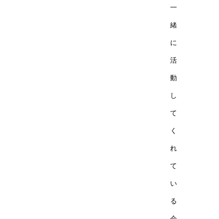
一
緒
に
活
動
し
て
く
れ
て
い
る
会