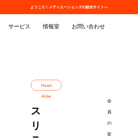
ホーム
会社情報
取扱商品一覧
ようこそ！メディエーションズの総合サイトへ
サービス
情報室
お問い合わせ
ブログ
Heart Arise
スリランカより活
Heart
Arise
会
ス
員
リ
の
皆