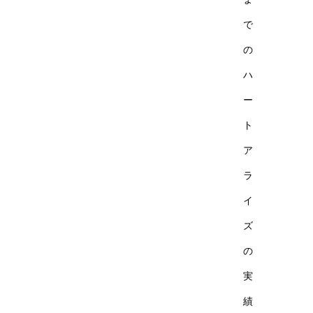
で
の
ハ
ー
ト
ア
ラ
イ
ズ
の
実
績