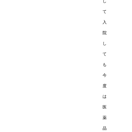
し
て
入
院
し
て
も
今
度
は
医
薬
品