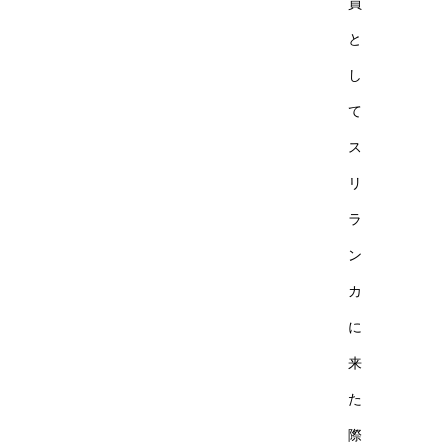
員
と
し
て
ス
リ
ラ
ン
カ
に
来
た
際