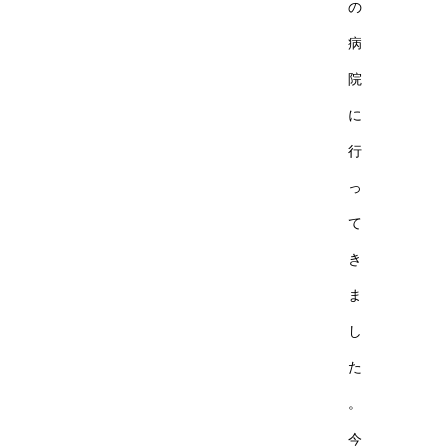
の
病
院
に
行
っ
て
き
ま
し
た
。
今