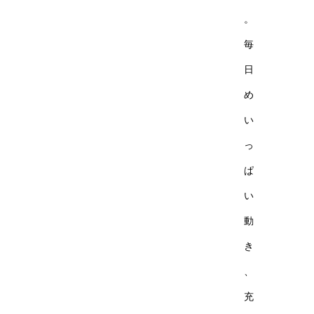
。
毎
日
め
い
っ
ぱ
い
動
き
、
充