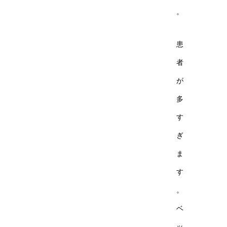
。
患
者
が
多
す
ぎ
ま
す
。
ベ
ッ