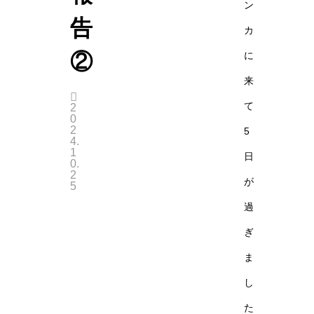
ン
告
カ
②
に
来
て
2
0
2
5
4.
1
日
0.
2
が
5
過
ぎ
ま
し
た