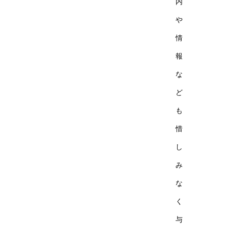
内
や
情
報
な
ど
も
惜
し
み
な
く
与