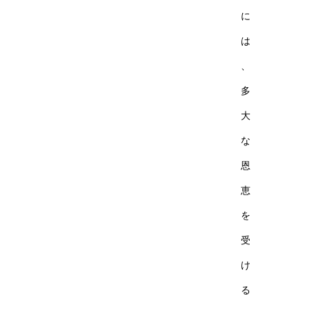
に
は
、
多
大
な
恩
恵
を
受
け
る