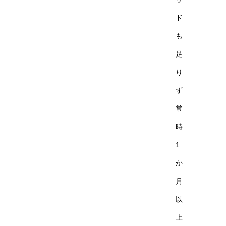
ド
も
足
り
ず
常
時
1
か
月
以
上