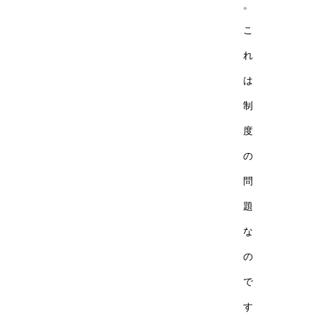
。
こ
れ
は
制
度
の
問
題
な
の
で
す