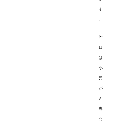
す
。
昨
日
は
小
児
が
ん
専
門