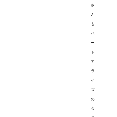
さ
ん
も
ハ
ー
ト
ア
ラ
イ
ズ
の
会