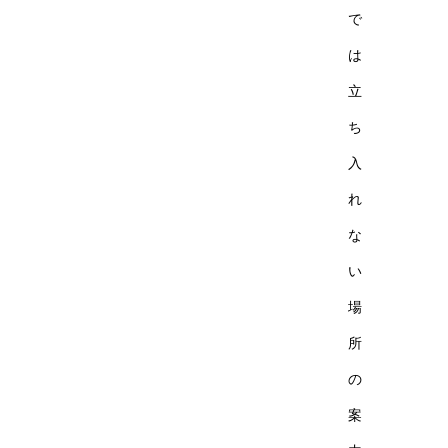
で
は
立
ち
入
れ
な
い
場
所
の
案