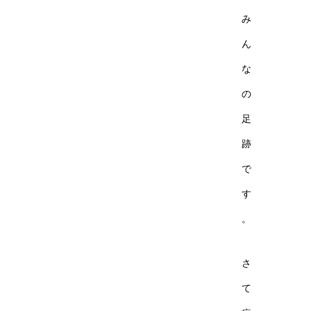
み
ん
な
の
足
跡
で
す
。
さ
て