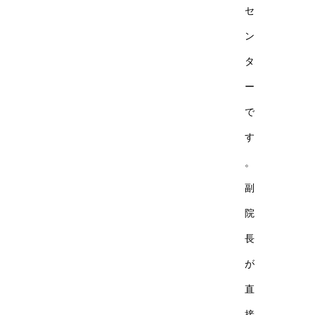
セ
ン
タ
ー
で
す
。
副
院
長
が
直
接