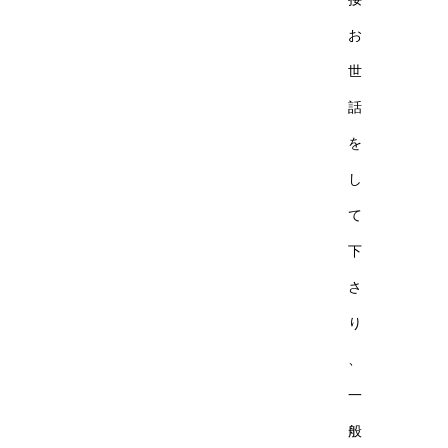
お
世
話
を
し
て
下
さ
り
、
一
般