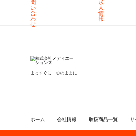
問
求
い
人
合
情
わ
報
せ
まっすぐに 心のままに
ホーム
会社情報
取扱商品一覧
サ