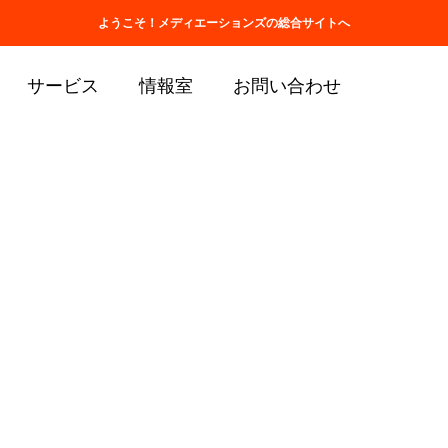
ホーム
会社情報
取扱商品一覧
ようこそ！メディエーションズの総合サイトへ
サービス
情報室
お問い合わせ
ブログ
Heart Arise
ハー
【ふ
ハー