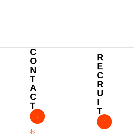
t
4
Villa
ge～
C
R
O
E
N
C
T
R
A
U
C
I
T
T
お