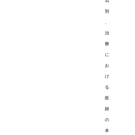
気
別
、
治
療
に
お
け
る
医
師
の
本