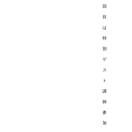
回
目
は
特
別
ゲ
ス
ト
講
師
参
加