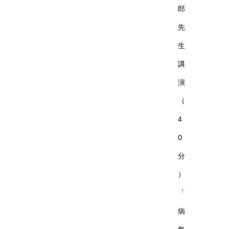
郎
先
生
講
演
（
4
0
分
）
「
病