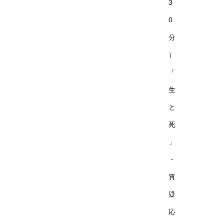
3
0
分
）
「
生
と
死
」
・
質
疑
応