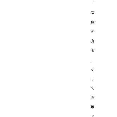
「
医
療
の
真
実
、
そ
し
て
医
療
と