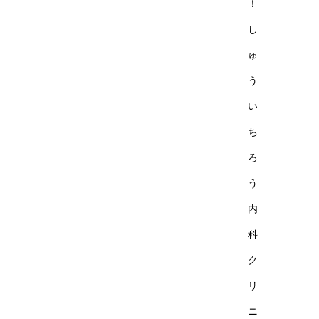
！
し
ゅ
う
い
ち
ろ
う
内
科
ク
リ
ニ