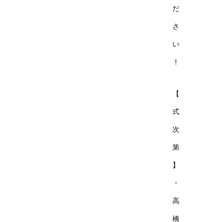
だ
さ
い
！
【
式
次
第
】
・
高
橋