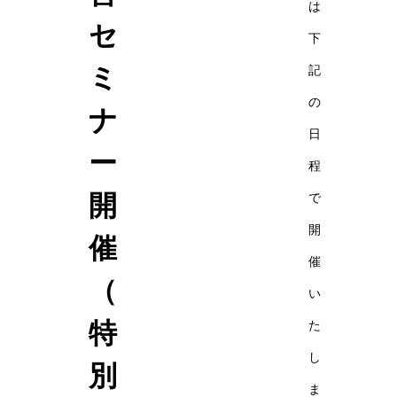
は
セ
下
ミ
記
の
ナ
日
ー
程
開
で
開
催
催
（
い
特
た
し
別
ま