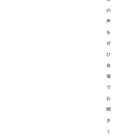
の
声
を
ぜ
ひ
会
場
で
お
聞
き
く