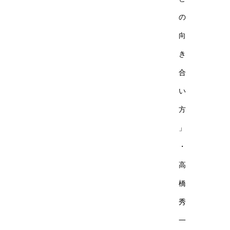
の
向
き
合
い
方
」
・
高
橋
秀
一