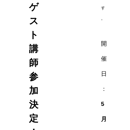
ゲ
す
ス
。
ト
開
講
催
師
日
参
加
：
決
5
定
月