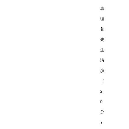
恵
理
花
先
生
講
演
（
2
0
分
）