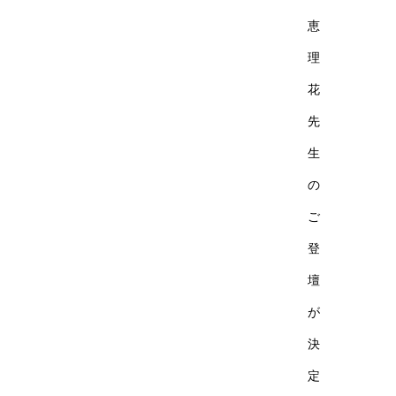
恵
理
花
先
生
の
ご
登
壇
が
決
定