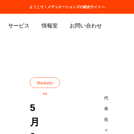
ホーム
会社情報
取扱商品一覧
ようこそ！メディエーションズの総合サイトへ
サービス
情報室
お問い合わせ
ブログ
Mediations
5月24日（日）
Mediatio
ns
代
5
表
月
佐
々