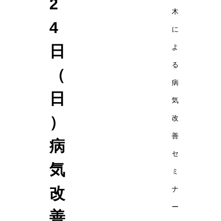
2
木
4
に
日
よ
る
（
病
日
気
）
改
善
病
セ
気
ミ
改
ナ
ー
善