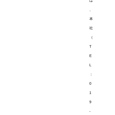
は
、
本
社
（
T
E
L
：
0
1
9
-