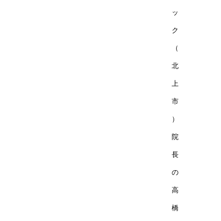
ッ
ク
（
北
上
市
）
院
長
の
高
橋