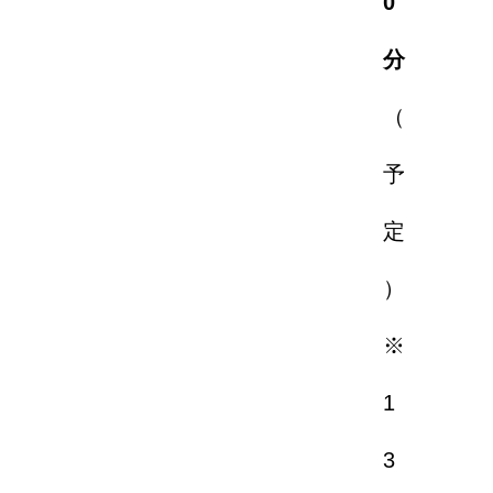
0
分
（
予
定
）
※
1
3