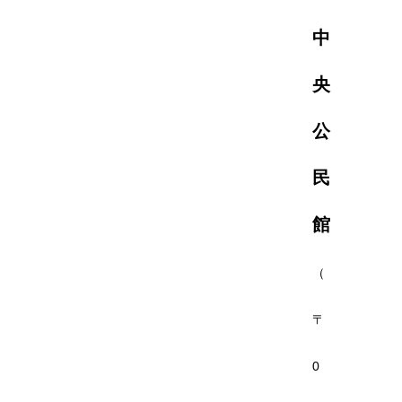
中
央
公
民
館
（
〒
0