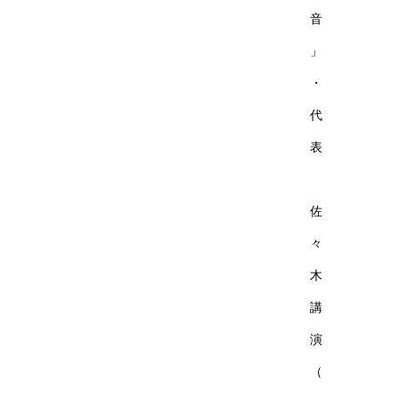
音
」
・
代
表
佐
々
木
講
演
（