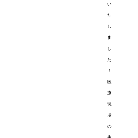
い
た
し
ま
し
た
！
医
療
現
場
の
生