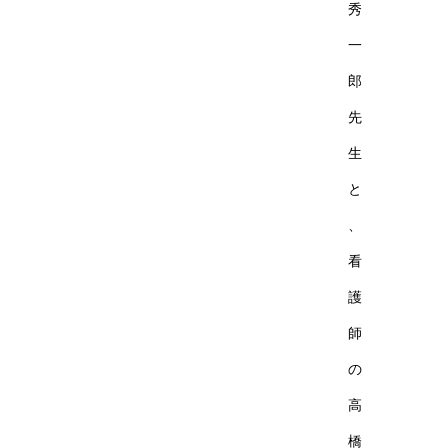
秀
一
郎
先
生
と
、
看
護
師
の
高
橋