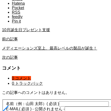
Hatena
Pocket
RSS
feedly
Pin it
10月誕生日プレゼント支援
前の記事
メディエーションズ至上、最高レベルの製品が誕生！
次の記事
コメント
0 コメント
0 トラックバック
この記事へのコメントはありません。
名前（例：山田 太郎）
( 必須 )
E-MAIL
( 必須 ) - 公開されません -