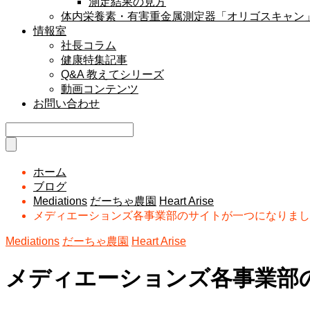
測定結果の見方
体内栄養素・有害重金属測定器「オリゴスキャン
情報室
社長コラム
健康特集記事
Q&A 教えてシリーズ
動画コンテンツ
お問い合わせ
ホーム
ブログ
Mediations
だーちゃ農園
Heart Arise
メディエーションズ各事業部のサイトが一つになりまし
Mediations
だーちゃ農園
Heart Arise
メディエーションズ各事業部