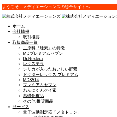
ようこそ！メディエーションズの総合サイトへ
ホーム
会社情報
取引概要
取扱商品一覧
主原料『珪素』の特徴
MDプレミアムセブン
Dr.Rextera
レクステラ
シリカが入ったおいしい酵素
ドクターレックス プレミアム
MD8514
プレミアムセブン
わんにゃんケイ素
基礎化粧品
その他 推奨商品
サービス
量子波動測定器「メタトロン」