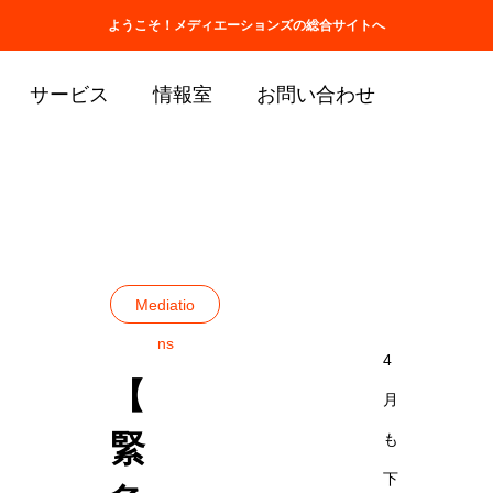
ホーム
会社情報
取扱商品一覧
ようこそ！メディエーションズの総合サイトへ
サービス
情報室
お問い合わせ
ブログ
Mediations
【緊急特集！今年
Mediatio
ns
4
【
月
緊
も
下