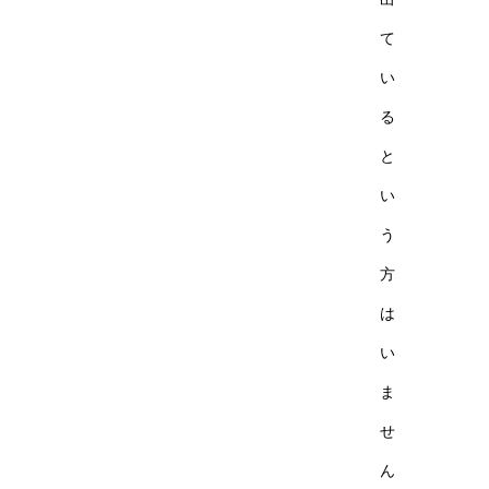
て
い
る
と
い
う
方
は
い
ま
せ
ん