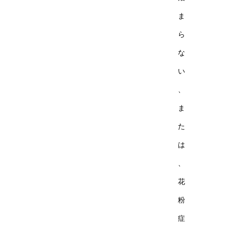
ま
ら
な
い
、
ま
た
は
、
花
粉
症